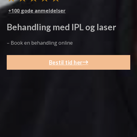
+100 gode anmeldelser
Behandling med IPL og laser
– Book en behandling online
Bestil tid her
Klik her
Skriv til os
Karsprængning CPH er registreret hos
Sundhedsstyrelsen, og vi er alle sundhedsfaglige
personer der er godkendt hos Styrelsen for
patientsikkerhed.