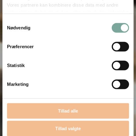
Vores partnere kan kombinere disse data med andre
oplysninger, du har givet dem, eller som de har indsamlet
fra din brug af deres tjenester.
Samtykkevalg
Nødvendig
Se Cookie & Privatlivspolitik
her
Præferencer
Statistik
Marketing
Tillad alle
Tillad valgte