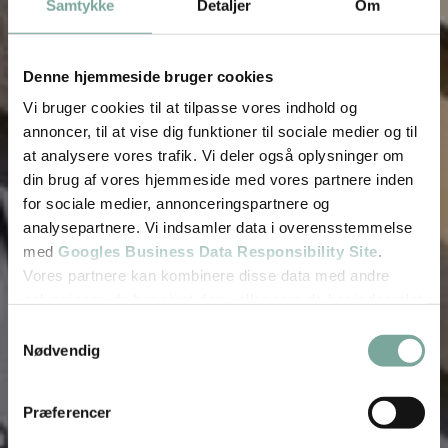
Samtykke
Detaljer
Om
Denne hjemmeside bruger cookies
Kontakt os
Vi bruger cookies til at tilpasse vores indhold og
annoncer, til at vise dig funktioner til sociale medier og til
Skriv til os
at analysere vores trafik. Vi deler også oplysninger om
din brug af vores hjemmeside med vores partnere inden
Karsprængning CPH er registreret hos
for sociale medier, annonceringspartnere og
Sundhedsstyrelsen, og vi er alle sundhedsfaglige
analysepartnere. Vi indsamler data i overensstemmelse
personer der er godkendt hos Styrelsen for
patientsikkerhed.
med
Googles Business Data Responsibility Site
.
Vores partnere kan kombinere disse data med andre
oplysninger, du har givet dem, eller som de har indsamlet
fra din brug af deres tjenester.
Samtykkevalg
Nødvendig
Se Cookie & Privatlivspolitik
her
Præferencer