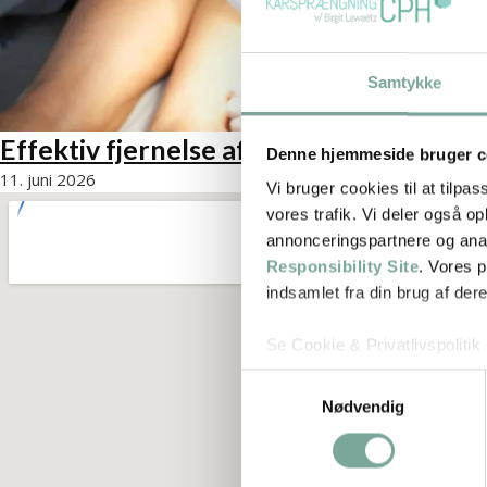
Samtykke
Effektiv fjernelse af karsprængninger 
Denne hjemmeside bruger c
11. juni 2026
Vi bruger cookies til at tilpas
vores trafik. Vi deler også 
annonceringspartnere og ana
Responsibility Site
. Vores 
indsamlet fra din brug af dere
Se Cookie & Privatlivspolitik
Samtykkevalg
Nødvendig