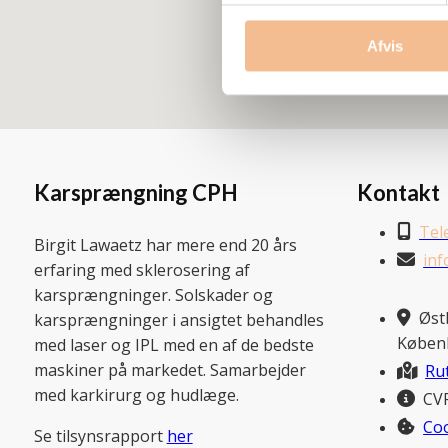
Afvis
Karsprængning CPH
Kontakt
Tel
Birgit Lawaetz har mere end 20 års
in
erfaring med sklerosering af
karsprængninger. Solskader og
Øst
karsprængninger i ansigtet behandles
Køben
med laser og IPL med en af de bedste
maskiner på markedet. Samarbejder
Ru
med karkirurg og hudlæge.
CV
Coo
Se tilsynsrapport
her