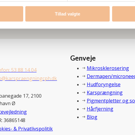
Tillad valgte
Genveje
Mikrosklerosering
efon: 53 88 14 04
Dermapen/­microneed
fo@karspraengningcph.dk
Hudforyngelse
Karsprængning
banegade 17, 2100
Pigmentpletter og so
havn Ø
Hårfjerning
tevejledning
Blog
R: 36865148
kies- & Privatlivspolitik