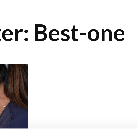
Forside
Behandlinger
Priser
Patie
ter:
Best-one